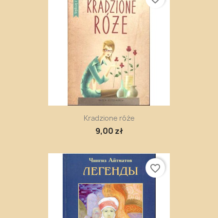
Kradzione róże
9,00 zł
favorite_border