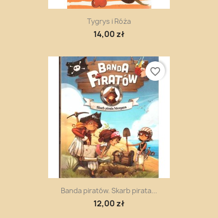
Tygrys i Róża
14,00 zł
favorite_border
Banda piratów. Skarb pirata...
12,00 zł