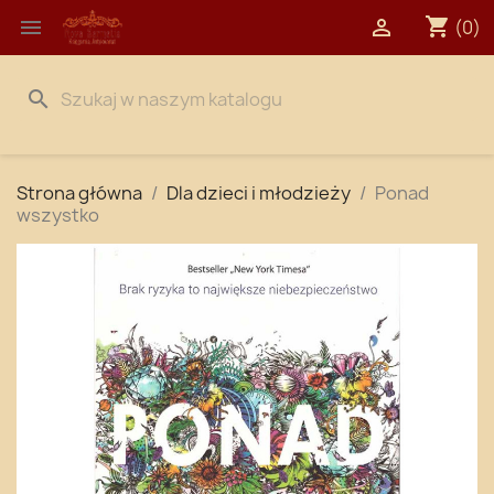
shopping_cart


(0)
search
Strona główna
Dla dzieci i młodzieży
Ponad
wszystko