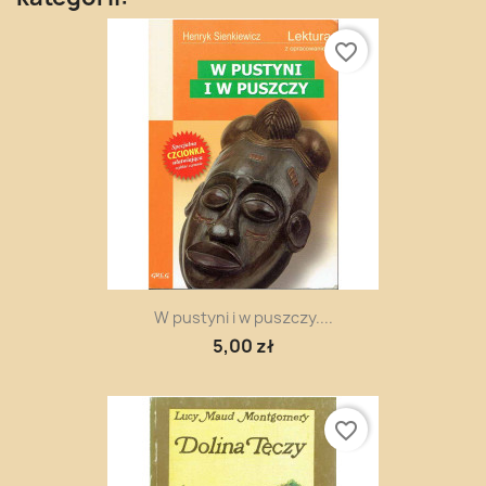
favorite_border
W pustyni i w puszczy....
5,00 zł
favorite_border