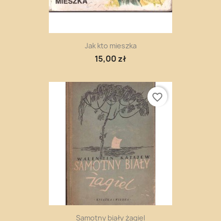
Jak kto mieszka
15,00 zł
favorite_border
Samotny biały żagiel