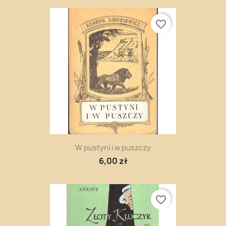
favorite_border
W pustyni i w puszczy
6,00 zł
favorite_border