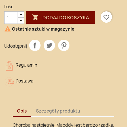
Ilość

favorite_border
DODAJ DO KOSZYKA

Ostatnie sztuki w magazynie
Udostępnij
Regulamin
Dostawa
Opis
Szczegóły produktu
Choroba nastoletniej Macddy jest bardzo rzadka.