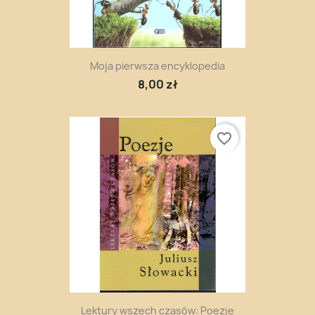
Moja pierwsza encyklopedia
8,00 zł
favorite_border
Lektury wszech czasów: Poezje