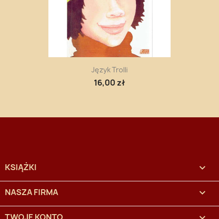
Język Trolli
16,00 zł
KSIĄŻKI

NASZA FIRMA

TWOJE KONTO
