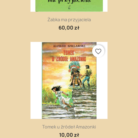
Żabka ma przyjaciela
60,00 zł
favorite_border
Tomek u źródeł Amazonki
10,00 zł