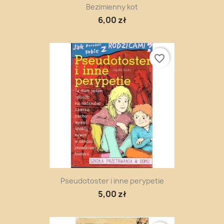
Bezimienny kot
6,00 zł
favorite_border
Pseudotoster i inne perypetie
5,00 zł