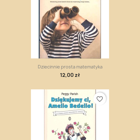
Dziecinnie prosta matematyka
12,00 zł
favorite_border