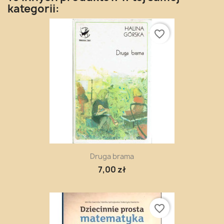
kategorii:
favorite_border
Druga brama
7,00 zł
favorite_border