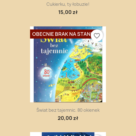
Cukierku, ty łobuzie!
15,00 zł
OBECNIE BRAK NA STANIE
favorite_border
Świat bez tajemnic. 80 okienek
20,00 zł