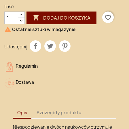
Ilość

favorite_border
DODAJ DO KOSZYKA

Ostatnie sztuki w magazynie
Udostępnij
Regulamin
Dostawa
Opis
Szczegóły produktu
Niespodziewanie dwóch naukowców otrzymuje