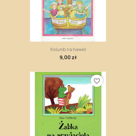
Kolumb na haweli
9,00 zł
favorite_border