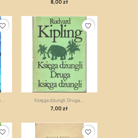
8,00 zł
vorite_border
favorite_border
Szybki podgląd

...
Księga dżungli. Druga...
7,00 zł
vorite_border
favorite_border