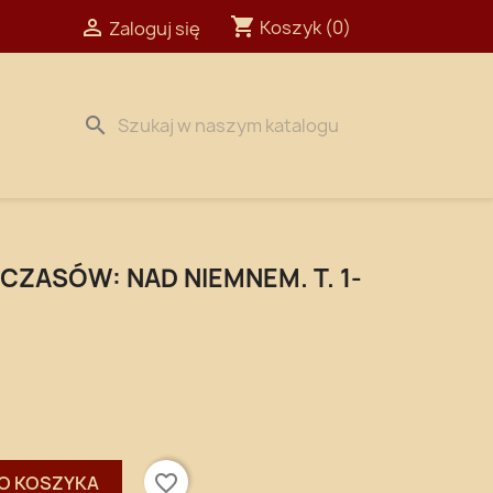
shopping_cart

Koszyk
(0)
Zaloguj się
search
CZASÓW: NAD NIEMNEM. T. 1-
favorite_border
O KOSZYKA