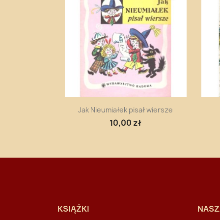
Szybki podgląd

Jak Nieumiałek pisał wiersze
10,00 zł
KSIĄŻKI
NASZ