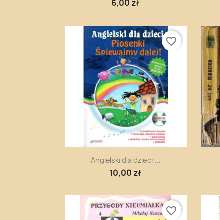
6,00 zł
favorite_border
Szybki podgląd

Angielski dla dzieci:...
10,00 zł
favorite_border