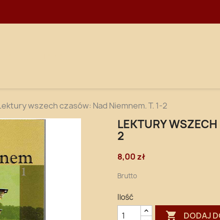
WNA
DOSTAWA
Lektury wszech czasów: Nad Niemnem. T. 1-2
LEKTURY WSZECH 
2
8,00 zł
Brutto
Ilość

DODAJ D