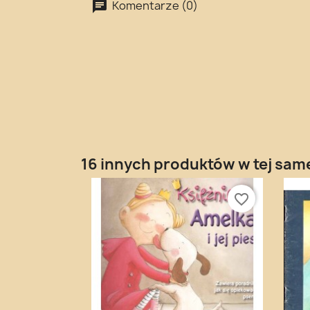
Komentarze (0)
16 innych produktów w tej same
favorite_border