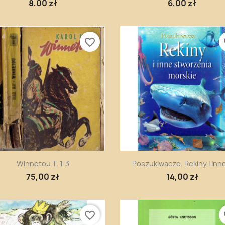
8,00 zł
6,00 zł
favorite_border
fa
Szybki podgląd
Szybki podgląd


Winnetou T. 1-3
Poszukiwacze. Rekiny i inne
75,00 zł
14,00 zł
favorite_border
fa