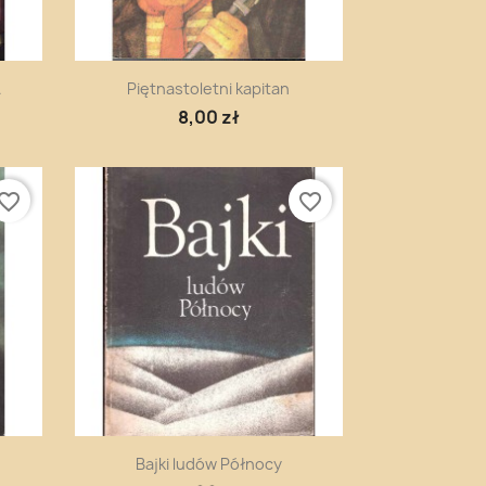
Szybki podgląd

.
Piętnastoletni kapitan
8,00 zł
vorite_border
favorite_border
Szybki podgląd

Bajki ludów Północy