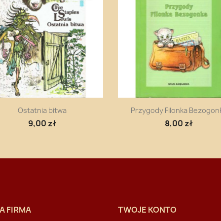
Szybki podgląd
Szybki podgląd


Ostatnia bitwa
Przygody Filonka Bezogon
9,00 zł
8,00 zł
A FIRMA
TWOJE KONTO