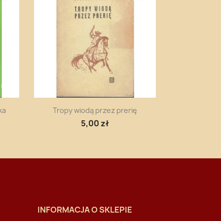
Szybki podgląd

ka
Tropy wiodą przez prerię
5,00 zł
INFORMACJA O SKLEPIE