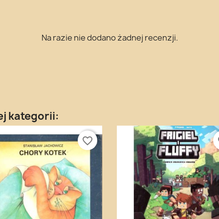
Na razie nie dodano żadnej recenzji.
j kategorii:
favorite_border
fa