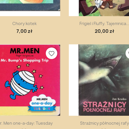
Szybki podgląd
Szybki podgląd


Chory kotek
Frigiel i Fluffy. Tajemnica..
7,00 zł
20,00 zł
favorite_border
fa
Szybki podgląd
Szybki podgląd


r. Men one-a-day: Tuesday
Strażnicy północnej rafy