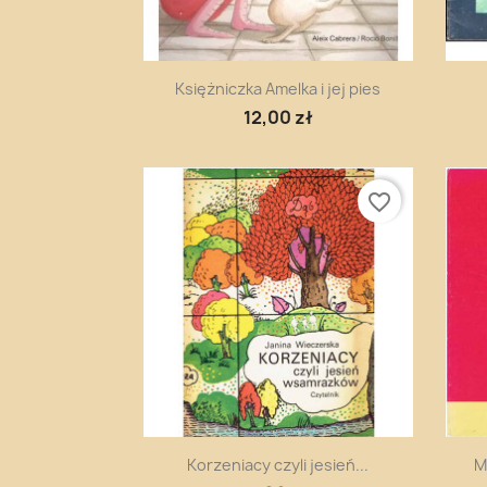
Szybki podgląd

Księżniczka Amelka i jej pies
12,00 zł
favorite_border
Szybki podgląd

Korzeniacy czyli jesień...
M