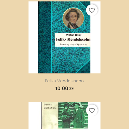
favorite_border
Feliks Mendelssohn
10,00 zł
favorite_border