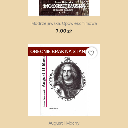
Modrzejewska. Opowieść filmowa
7,00 zł
OBECNIE BRAK NA STANIE
favorite_border
August II Mocny