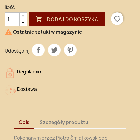
Ilość

favorite_border
DODAJ DO KOSZYKA

Ostatnie sztuki w magazynie
Udostępnij
Regulamin
Dostawa
Opis
Szczegóły produktu
Dokonanym przez Piotra Śmiałkowskiego