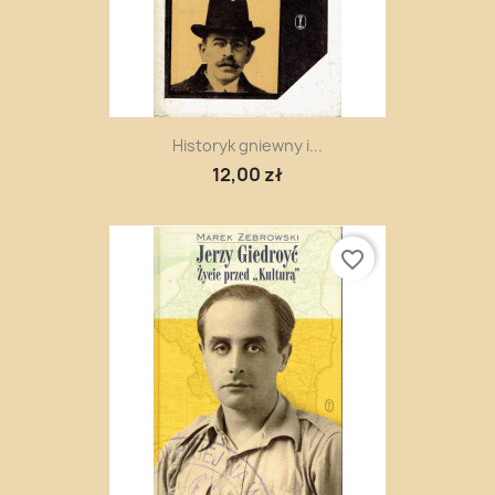
Historyk gniewny i...
12,00 zł
favorite_border