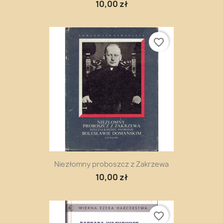
10,00 zł
favorite_border
Niezłomny proboszcz z Zakrzewa
10,00 zł
favorite_border