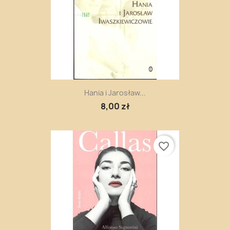
Hania i Jarosław...
8,00 zł
favorite_border